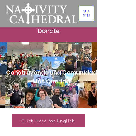
ME
NU
Donate
Construyendo una Comunidad
Más Querida
Click Here for English