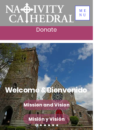
ME
NU
Donate
Welcome & Bienvenido
Mission and Vision
Misión y Visión