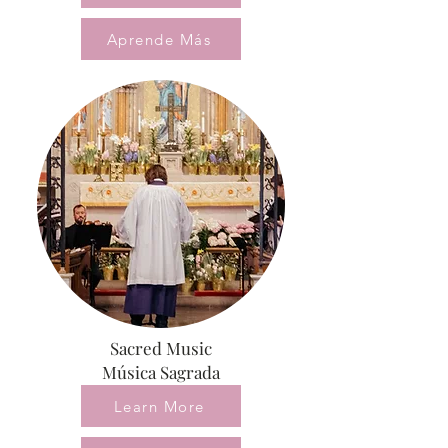
Aprende Más
Sacred Music
Música Sagrada
Learn More