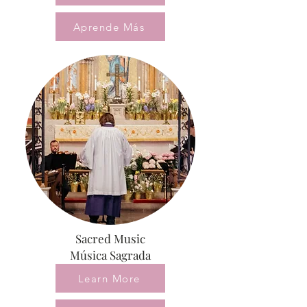
Aprende Más
Sacred Music
Música Sagrada
Learn More