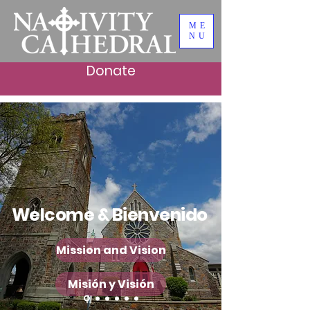
ME
NU
Donate
Welcome & Bienvenido
Mission and Vision
Misión y Visión